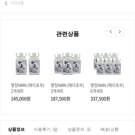
이전상품
관련상품
우)
명장NMN (메이쵸우)
명장NMN (메이쵸우)
명장NMN (메이쵸우)
명
2개세트
3개세트
6개세트
2
145,000원
187,500원
337,500원
1
상품정보
사용후기
상품문의
배송/교환
32
0